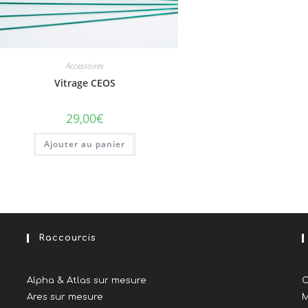
Accessoires
Vitrage CEOS
29,00
€
Ajouter au panier
Raccourcis
Alpha & Atlas sur mesure
C
Ares sur mesure
M