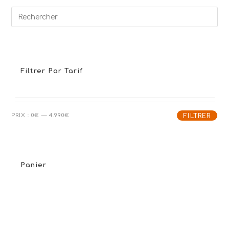
Filtrer Par Tarif
Prix
Prix
PRIX :
0€
—
4.990€
FILTRER
min
max
Panier
Votre panier est vide.