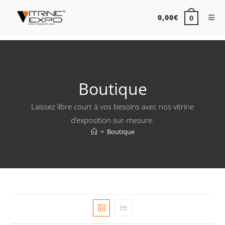
0,00
€
0
Skip
to
content
Boutique
Laissez libre court à vos besoins avec nos vitrine
d’exposition sur-mesure.
>
Boutique