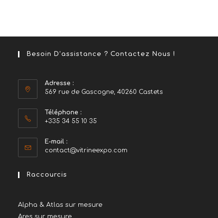
Besoin D’assistance ? Contactez Nous !
Adresse :
569 rue de Gascogne, 40260 Castets
Téléphone :
+335 34 55 10 35
E-mail :
S’ouvre
contact@vitrineexpo.com
dans
votre
Raccourcis
application
Alpha & Atlas sur mesure
Ares sur mesure